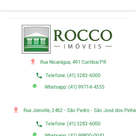
pin_drop
Rua Nicarágua, 491 Curitiba/PR
phone
Telefone: (41) 3283-6000
Whatsapp: (41) 99714-4355
pin_drop
Rua Joinville, 2462 - São Pedro - São José dos Pinh
phone
Telefone: (41) 3283-6000
Whatsapp: (41) 99800-0041