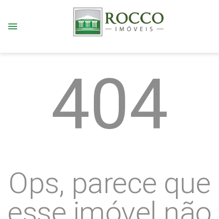
menu
404
Ops, parece que
esse imóvel não