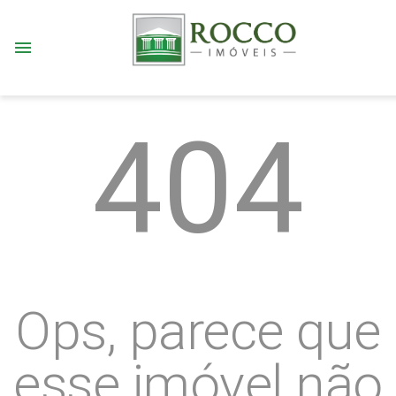
menu
404
Ops, parece que
esse imóvel não