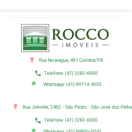
pin_drop
Rua Nicarágua, 491 Curitiba/PR
phone
Telefone: (41) 3283-6000
Whatsapp: (41) 99714-4355
pin_drop
Rua Joinville, 2462 - São Pedro - São José dos Pinh
phone
Telefone: (41) 3283-6000
Whatsapp: (41) 99800-0041