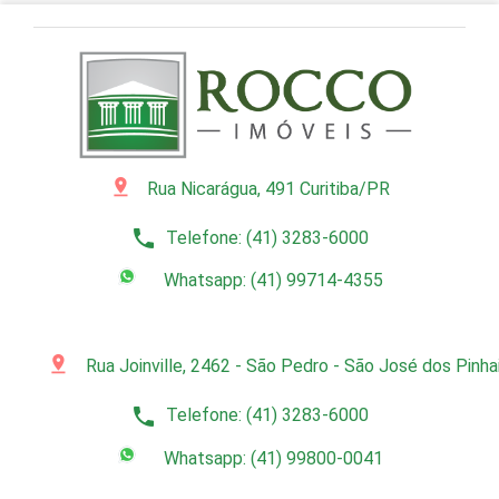
pin_drop
Rua Nicarágua, 491 Curitiba/PR
phone
Telefone: (41) 3283-6000
Whatsapp: (41) 99714-4355
pin_drop
Rua Joinville, 2462 - São Pedro - São José dos Pinh
phone
Telefone: (41) 3283-6000
Whatsapp: (41) 99800-0041