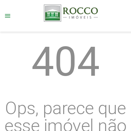
menu
404
Ops, parece que
esse imóvel não