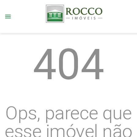
menu
404
Ops, parece que
esse imóvel não