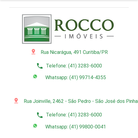
pin_drop
Rua Nicarágua, 491 Curitiba/PR
phone
Telefone: (41) 3283-6000
Whatsapp: (41) 99714-4355
pin_drop
Rua Joinville, 2462 - São Pedro - São José dos Pinh
phone
Telefone: (41) 3283-6000
Whatsapp: (41) 99800-0041