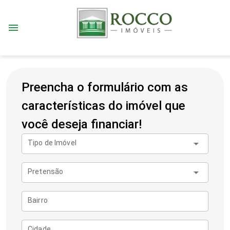
menu
Preencha o formulário com as
características do imóvel que
você deseja financiar!
arrow_drop_down
Tipo de Imóvel
arrow_drop_down
Pretensão
Bairro
Cidade